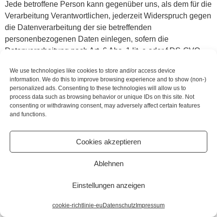
Jede betroffene Person kann gegenüber uns, als dem für die
Verarbeitung Verantwortlichen, jederzeit Widerspruch gegen
die Datenverarbeitung der sie betreffenden
personenbezogenen Daten einlegen, sofern die
Datenverarbeitung nach Art. 6 Abs. 1 lit. e oder f DS-GVO
erfolgt. Dies gilt gleichermaßen für ein auf diese Regelung
We use technologies like cookies to store and/or access device
gestütztes Profiling.
information. We do this to improve browsing experience and to show (non-)
Wir als der für die Verarbeitung Verantwortliche, verarbeiten
personalized ads. Consenting to these technologies will allow us to
die personenbezogenen Daten nach erfolgtem Widerspruch
process data such as browsing behavior or unique IDs on this site. Not
consenting or withdrawing consent, may adversely affect certain features
nicht mehr, es sei denn, es liegen zwingende schutzwürdige
and functions.
Gründe für die Datenverarbeitung vor, die die Interessen,
Rechte und Freiheiten der betroffenen Person überwiegen.
Cookies akzeptieren
Das gilt gleichermaßen für die Fälle, in denen die
Datenverarbeitung der Geltendmachung, Ausübung oder
Ablehnen
Verteidigung von Ansprüchen dient.
Einstellungen anzeigen
Für den Fall das wir personenbezogene Daten zum Zweck
der Direktwerbung verarbeiten, kann die betroffene Person
cookie-richtlinie-eu
Datenschutz
Impressum
hiergegen jederzeit Widerspruch einlegen. Dies gilt