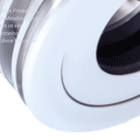
nd
chere Produktion.
en Metallmantel eine
en ist ein
erzielbar.
 diese Konzepte