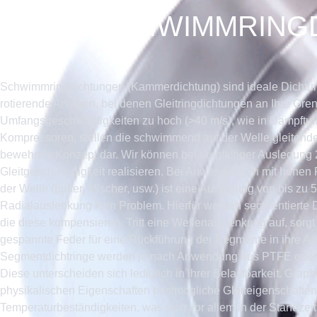
KOHLESCHWIMMRING
Schwimmringdichtungen (Kammerdichtung) sind ideale Dichtun
rotierende Anlagen, bei denen Gleitringdichtungen an Ihre Gr
Umfangsgeschwindigkeiten zu hoch (>40 m/s), wie in Dampftur
Kompressoren, stellen die schwimmend auf der Welle gleitend
bewehrtes Konzept dar. Wir können bei sorgfältiger Auslegung
Gleitgeschwindigkeit realisieren. Bei Anwendungen mit hohen
der Welle (Lüfter, Mischer, usw.) ist eine Auslegung von bis zu
Radialauslenkung kein Problem. Hierfür werden segmentierte D
die diese kompensieren. Tritt eine Wellenauslenkung auf, sorg
gespannte Feder für eine Rückführung der Segmente in ihre Au
Segmentdichtringe werden je nach Anwendung aus PTFE oder 
Diese unterscheiden sich lediglich in ihrer Belastbarkeit. Graph
physikalischen Eigenschaften bestmögliche Gleiteigenschafte
Temperaturbeständigkeiten, was sich vor allem in der Standzeit