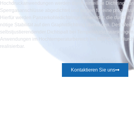
Hochdruckanwendungen werden durch einteilige Dichtringe u
Sperrgasanschlüsse abgedichtet und sorgen für eine prozesssi
Hierfür werden Panzerkohledichtringe verwendet, die durch ihr
nötige Stabilität auf den Graphitdichtring übertragen. Des Weiter
selbstjustierendender Dichtspalt bei Temperaturschwankungen 
Anwendungen im Hochtemperaturbereich bis 800°C sind durch
realisierbar.
Kontaktieren Sie uns
Mehr Erfahren