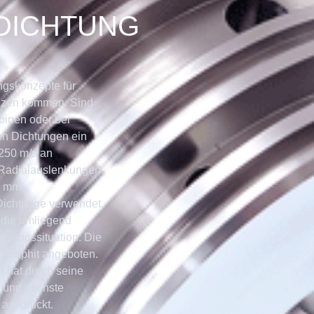
DICHTUNG
gskonzepte für
enzen kommen. Sind
binen oder bei
en Dichtungen ein
 250 m/s an
 Radialauslenkungen
 5 mm
ichtringe verwendet,
t die umliegend
sgangssituation. Die
Graphit angeboten.
it hat durch seine
n und höchste
 ausdrückt.