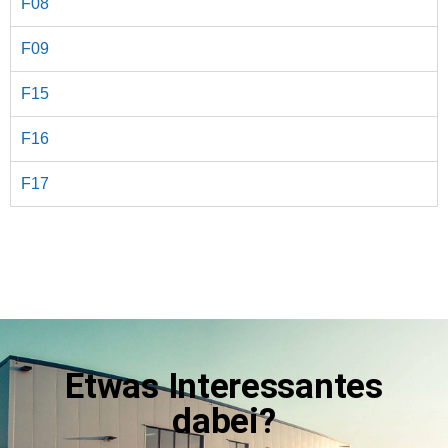
F08
F09
F15
F16
F17
Etwas Interessantes
dabei?