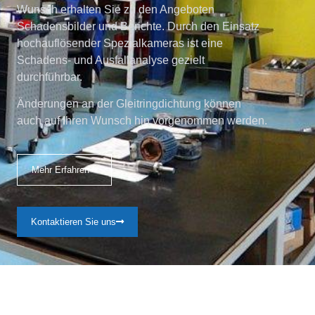
Wunsch erhalten Sie zu den Angeboten
Schadensbilder und Berichte. Durch den Einsatz
hochauflösender Spezialkameras ist eine
Schadens- und Ausfallanalyse gezielt
durchführbar.
Änderungen an der Gleitringdichtung können
auch auf Ihren Wunsch hin vorgenommen werden.
Mehr Erfahren
Kontaktieren Sie uns