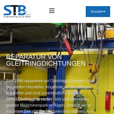
Kontakt
REPARATUR VON
GLEITRINGDICHTUNGEN
Seit 1996 reparieren wir Gleitringdichtungen aller
bekannten Hersteller. Angebote an Sie erfolgen
kostenfrei und sind unverbindlich. Da wir
selbst
Gleitringhersteller
sind und über einen
großen Maschinenpark verfügen, können wir in
kürzester Zeit alle Reparaturen durchführen. Auf