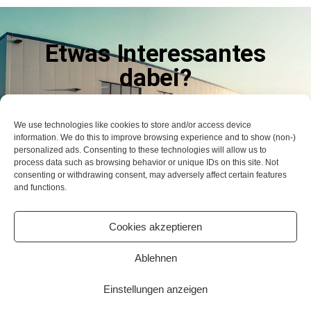
Etwas Interessantes
dabei?
LASSEN SIE ES UNS WISSEN
We use technologies like cookies to store and/or access device
information. We do this to improve browsing experience and to show (non-)
Kontaktieren Sie uns
personalized ads. Consenting to these technologies will allow us to
process data such as browsing behavior or unique IDs on this site. Not
consenting or withdrawing consent, may adversely affect certain features
and functions.
© 2006 – 2026 STB – Service Technik Beratung GmbH
Cookies akzeptieren
Ablehnen
Impressum
Datenschutz
AGB
Einstellungen anzeigen