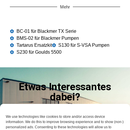
Mehr
BC-01 für Blackmer TX Serie
BMS-02 für Blackmer Pumpen
Tartarus Ersatzkit
S130 für S-VSA Pumpen
S230 für Goulds 5500
Etwas Interessantes
dabei?
LASSEN SIE ES UNS WISSEN
We use technologies like cookies to store and/or access device
information. We do this to improve browsing experience and to show (non-)
Kontaktieren Sie uns
personalized ads. Consenting to these technologies will allow us to