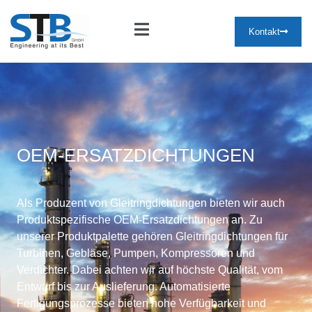
Kontakt
OEM-ERSATZDICHTUNGEN
Als Produzent von Gleitringdichtungen bieten wir auch
Produktspezifische OEM-Ersatzdichtungen an. Zu
unserer Produktpalette gehören Gleitringdichtungen für
Turbinen, Gebläse, Pumpen, Kompressoren und
Verdichter. Dabei achten wir auf höchste Qualität, vom
Entwurf bis zur Auslieferung. Automatisierte
Fertigungsprozesse bieten hohe Verfügbarkeit und