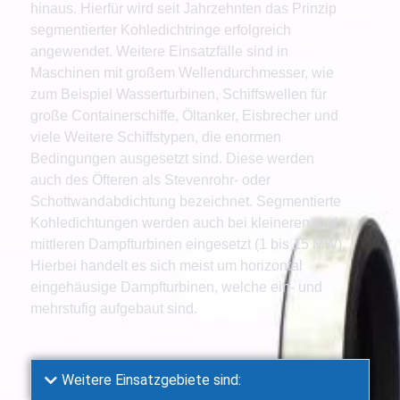
hinaus. Hierfür wird seit Jahrzehnten das Prinzip
segmentierter Kohledichtringe erfolgreich
angewendet. Weitere Einsatzfälle sind in
Maschinen mit großem Wellendurchmesser, wie
zum Beispiel Wasserturbinen, Schiffswellen für
große Containerschiffe, Öltanker, Eisbrecher und
viele Weitere Schiffstypen, die enormen
Bedingungen ausgesetzt sind. Diese werden
auch des Öfteren als Stevenrohr- oder
Schottwandabdichtung bezeichnet. Segmentierte
Kohledichtungen werden auch bei kleineren und
mittleren Dampfturbinen eingesetzt (1 bis 15 MW).
Hierbei handelt es sich meist um horizontal
eingehäusige Dampfturbinen, welche ein- und
mehrstufig aufgebaut sind.
Weitere Einsatzgebiete sind: