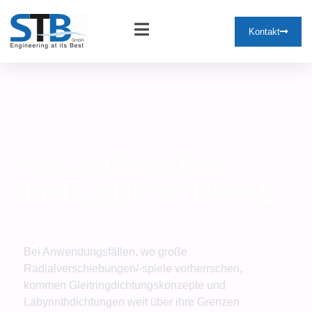
Kontakt
SEGMENTIERTE
KOHLEDICHTRINGE
Bei Anwendungsfällen, wo große
Radialverschiebungen/-spiele vorherrschen,
kommen Gleitringdichtungskonzepte und
Labyrinthdichtungen weit über ihre Grenzen