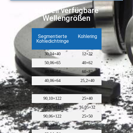
schnell verfügbare
Wellengrößen
Segmentierte
Kohlering
Kohledichtringe
30,04×40
12×22
50,06×65
40×62
40,08×64
60×82
40,06×64
25,2×40
60,06×84
20×35
90,10×122
25×40
90,37×122
16,05×32
90,06×122
25×50
50,20×62