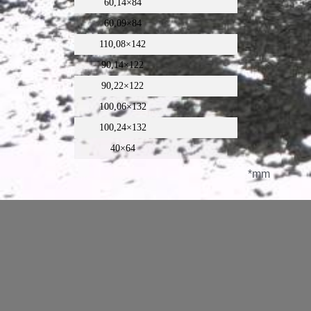
60,14×84
60,09×84
110,08×142
90,14×122
90,22×122
100,06×132
100,24×132
40×64
*mm