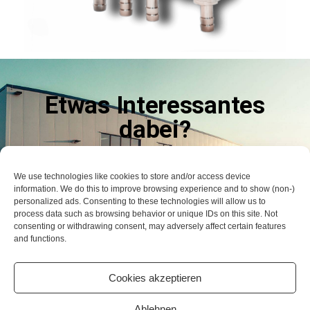
Etwas Interessantes
dabei?
LASSEN SIE ES UNS WISSEN
We use technologies like cookies to store and/or access device
information. We do this to improve browsing experience and to show (non-)
Kontaktieren Sie uns
personalized ads. Consenting to these technologies will allow us to
process data such as browsing behavior or unique IDs on this site. Not
consenting or withdrawing consent, may adversely affect certain features
and functions.
© 2006 – 2026 STB – Service Technik Beratung GmbH
Cookies akzeptieren
Ablehnen