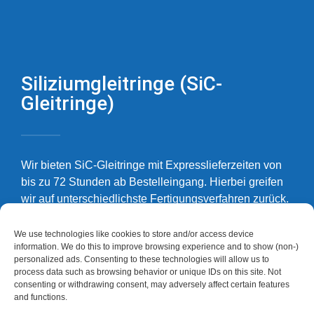
Siliziumgleitringe (SiC-
Gleitringe)
Wir bieten SiC-Gleitringe mit Expresslieferzeiten von
bis zu 72 Stunden ab Bestelleingang. Hierbei greifen
wir auf unterschiedlichste Fertigungsverfahren zurück.
Siliziumgleitringe können durch druckloses Sintern
hergestellt werden, was zu einer höheren Formstabiltät
We use technologies like cookies to store and/or access device
information. We do this to improve browsing experience and to show (non-)
und Ausrichtung des Kristallgitters führt. Des Weiteren
personalized ads. Consenting to these technologies will allow us to
können Silziumgegenringe und -gleitringe als
process data such as browsing behavior or unique IDs on this site. Not
reaktionsgebundenes Silizium angeboten werden.
consenting or withdrawing consent, may adversely affect certain features
and functions.
Muss Ihr Siliziumgleitring hohen Kräften standhalten,