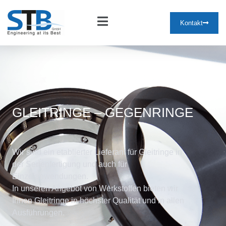
Kontakt
GLEITRINGE – GEGENRINGE
Wir sind ein etablierter Lieferant für Gleitringe in
der Serienfertigung und auch für
Einzelanwendungen.
In unseren Angebot von Werkstoffen bieten wir
Ihnen Gleitringe in höchster Qualität und in allen
Ausführungen.