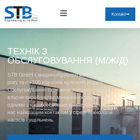
Kontakt
ТЕХНІК З
ОБСЛУГОВУВАННЯ (М/Ж/Д)
STB GmbH є машинобудівною компанією з 1994
року та на 100 відсотків належить родині.
Обслуговування та ремонт заводів, а також
власне виробництво механічних ущільнень є
одними з наших основних компетенцій і роблять
нас найкращим контактом у сфері технологій
насосів і ущільнень.