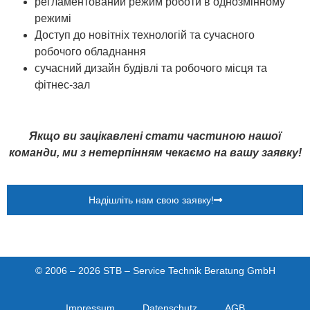
регламентований режим роботи в однозмінному
режимі
Доступ до новітніх технологій та сучасного
робочого обладнання
сучасний дизайн будівлі та робочого місця та
фітнес-зал
Якщо ви зацікавлені стати частиною нашої
команди, ми з нетерпінням чекаємо на вашу заявку!
Надішліть нам свою заявку!
© 2006 – 2026 STB – Service Technik Beratung GmbH
Impressum
Datenschutz
AGB