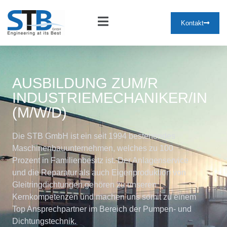
Kontakt
AUSBILDUNG ZUM/R
INDUSTRIEMECHANIKER/IN
(M/W/D)
Die STB GmbH ist ein seit 1994 bestehendes
Maschinenbauunternehmen, welches zu 100
Prozent in Familienbesitz ist. Der Anlagenservice
und die Reparatur als auch Eigenproduktion von
Gleitringdichtungen gehören zu unseren
Kernkompetenzen und machen uns somit zu einem
Top Ansprechpartner im Bereich der Pumpen- und
Dichtungstechnik.