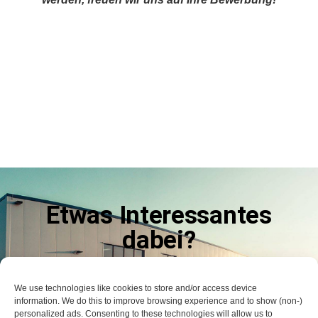
Etwas Interessantes
dabei?
LASSEN SIE ES UNS WISSEN
We use technologies like cookies to store and/or access device
information. We do this to improve browsing experience and to show (non-)
Kontaktieren Sie uns
personalized ads. Consenting to these technologies will allow us to