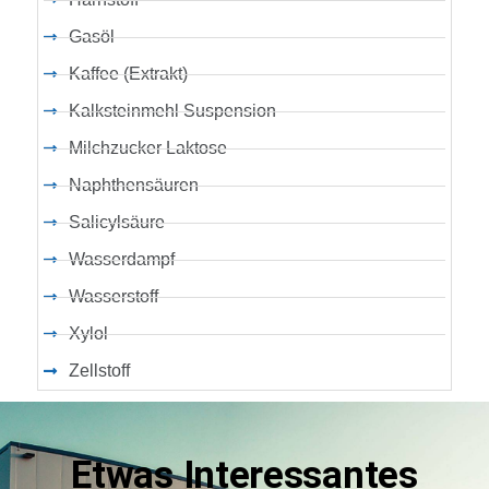
Gasöl
Kaffee (Extrakt)
Kalksteinmehl Suspension
Milchzucker Laktose
Naphthensäuren
Salicylsäure
Wasserdampf
Wasserstoff
Xylol
Zellstoff
Etwas Interessantes